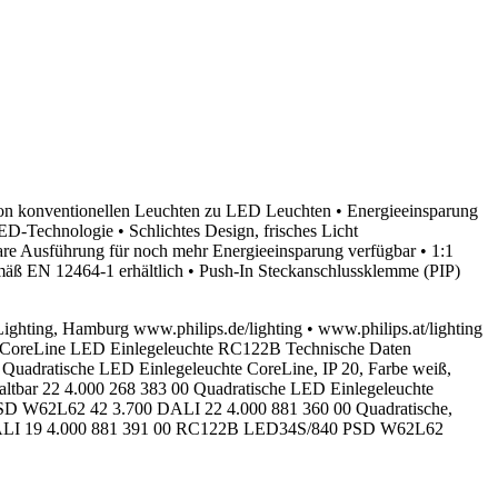
von konventionellen Leuchten zu LED Leuchten • Energieeinsparung
D-Technologie • Schlichtes Design, frisches Licht
are Ausführung für noch mehr Energieeinsparung verfügbar • 1:1
mäß EN 12464-1 erhältlich • Push-In Steckanschlussklemme (PIP)
ighting, Hamburg www.philips.de/lighting • www.philips.at/lighting
me CoreLine LED Einlegeleuchte RC122B Technische Daten
 Quadratische LED Einlegeleuchte CoreLine, IP 20, Farbe weiß,
bar 22 4.000 268 383 00 Quadratische LED Einlegeleuchte
D W62L62 42 3.700 DALI 22 4.000 881 360 00 Quadratische,
 DALI 19 4.000 881 391 00 RC122B LED34S/840 PSD W62L62