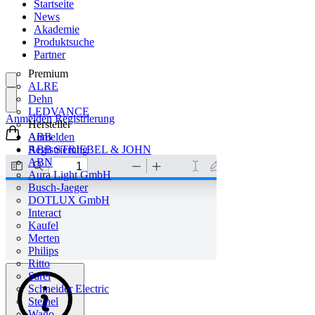
Startseite
News
Akademie
Produktsuche
Partner
Premium
ALRE
Dehn
LEDVANCE
Anmelden
Registrierung
Hersteller
ABB
Anmelden
ABB STRIEBEL & JOHN
Registrierung
ABN
Aura Light GmbH
Busch-Jaeger
DOTLUX GmbH
Interact
Kaufel
Merten
Philips
Ritto
Sarel
Schneider Electric
Steinel
Wago