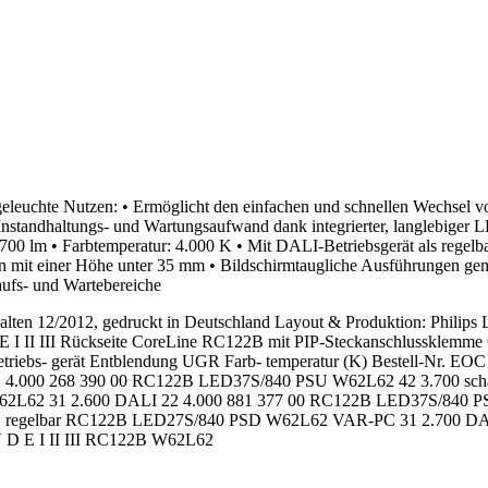
eleuchte Nutzen: • Ermöglicht den einfachen und schnellen Wechsel 
standhaltungs- und Wartungsaufwand dank integrierter, langlebiger LE
00 lm • Farbtemperatur: 4.000 K • Mit DALI-Betriebsgerät als regelb
n mit einer Höhe unter 35 mm • Bildschirmtaugliche Ausführungen ge
ufs- und Wartebereiche
lten 12/2012, gedruckt in Deutschland Layout & Produktion: Philips L
 E I II III Rückseite CoreLine RC122B mit PIP-Steckanschlussklem
etriebs- gerät Entblendung UGR Farb- temperatur (K) Bestell-Nr. EOC
 4.000 268 390 00 RC122B LED37S/840 PSU W62L62 42 3.700 schalt
W62L62 31 2.600 DALI 22 4.000 881 377 00 RC122B LED37S/840 PS
e weiß, regelbar RC122B LED27S/840 PSD W62L62 VAR-PC 31 2.700
V D E I II III RC122B W62L62