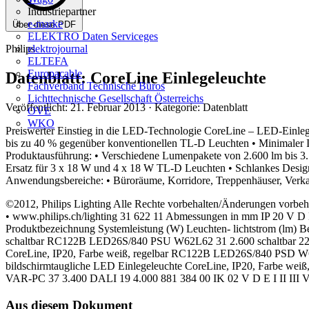
Industriepartner
e-marke
Über diese PDF
ELEKTRO Daten Serviceges
Philips
elektrojournal
ELTEFA
Europacable
Datenblatt: CoreLine Einlegeleuchte
Fachverband Technische Büros
Lichttechnische Gesellschaft Österreichs
Veröffentlicht: 21. Februar 2013
· Kategorie: Datenblatt
OVE
WKO
Preiswerter Einstieg in die LED-Technologie CoreLine – LED-Einleg
bis zu 40 % gegenüber konventionellen TL-D Leuchten • Minimaler In
Produktausführung: • Verschiedene Lumenpakete von 2.600 lm bis 3.7
Ersatz für 3 x 18 W und 4 x 18 W TL-D Leuchten • Schlankes Desig
Anwendungsbereiche: • Büroräume, Korridore, Treppenhäuser, Verka
©2012, Philips Lighting Alle Rechte vorbehalten/Änderungen vorbeha
• www.philips.ch/lighting 31 622 11 Abmessungen in mm IP 20 V D
Produktbezeichnung Systemleistung (W) Leuchten- lichtstrom (lm) B
schaltbar RC122B LED26S/840 PSU W62L62 31 2.600 schaltbar 22
CoreLine, IP20, Farbe weiß, regelbar RC122B LED26S/840 PSD 
bildschirmtaugliche LED Einlegeleuchte CoreLine, IP20, Farb
VAR-PC 37 3.400 DALI 19 4.000 881 384 00 IK 02 V D E I II III 
Aus diesem Dokument