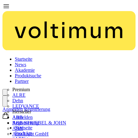
Startseite
News
Akademie
Produktsuche
Partner
Premium
ALRE
Dehn
LEDVANCE
Anmelden
Registrierung
Hersteller
ABB
Anmelden
ABB STRIEBEL & JOHN
Registrierung
Startseite
ABN
Produkte
Aura Light GmbH