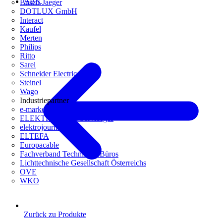
ABN
Busch-Jaeger
DOTLUX GmbH
Interact
Kaufel
Merten
Philips
Ritto
Sarel
Schneider Electric
Steinel
Wago
Industriepartner
e-marke
ELEKTRO Daten Serviceges
elektrojournal
ELTEFA
Europacable
Fachverband Technische Büros
Lichttechnische Gesellschaft Österreichs
OVE
WKO
Zurück zu Produkte