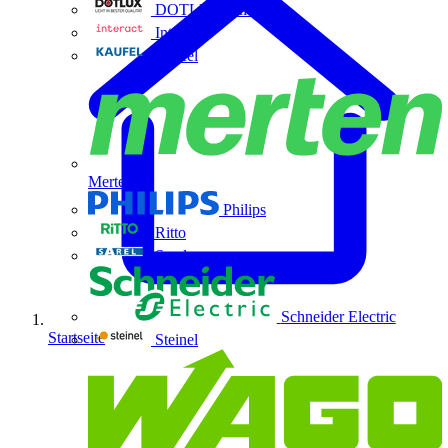
DOTLUX GmbH
Interact
Kaufel
Merten
Philips
Ritto
Sarel
Schneider Electric
Startseite
Steinel