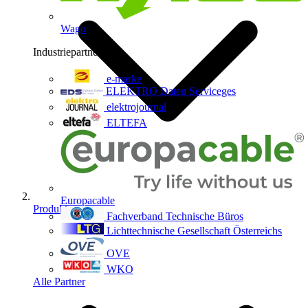
Wago
Industriepartner
9
e-marke
ELEKTRO Daten Serviceges
elektrojournal
ELTEFA
Europacable
Produkte
Fachverband Technische Büros
Lichttechnische Gesellschaft Österreichs
OVE
WKO
Alle Partner