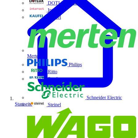
DOTLUX GmbH
Interact
Kaufel
Merten
Philips
Ritto
Sarel
Schneider Electric
Startseite
Steinel