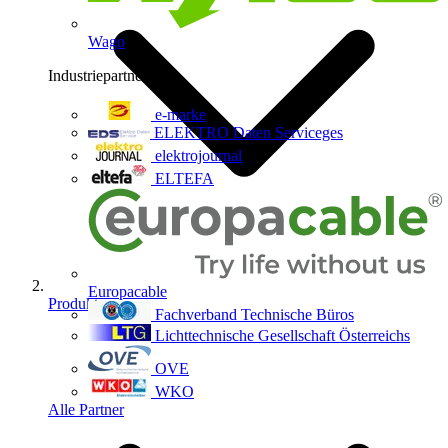
Wago
Industriepartner
9
e-marke
ELEKTRO Daten Serviceges
elektrojournal
ELTEFA
Europacable
Produkte
Fachverband Technische Büros
Lichttechnische Gesellschaft Österreichs
OVE
WKO
Alle Partner