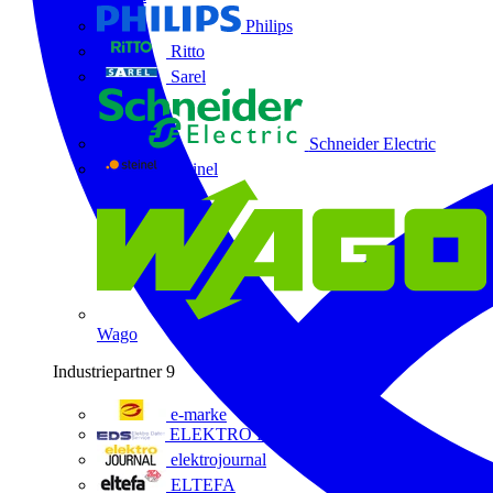
Philips
Ritto
Sarel
Schneider Electric
Steinel
Wago
Industriepartner
9
e-marke
ELEKTRO Daten Serviceges
elektrojournal
ELTEFA