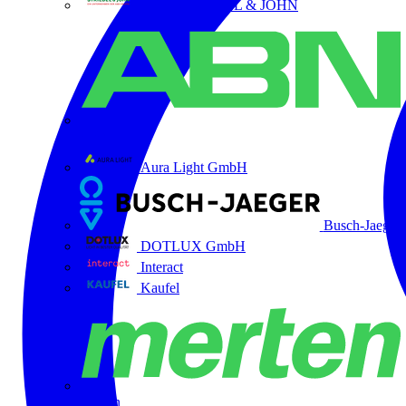
ABB STRIEBEL & JOHN
ABN
Aura Light GmbH
Busch-Jaeger
DOTLUX GmbH
Interact
Kaufel
Merten