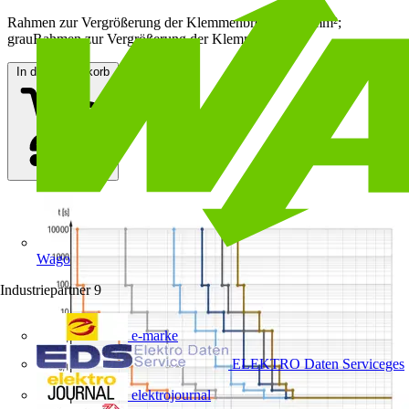
Rahmen zur Vergrößerung der Klemmenbreite; 2,50 mm²;
grauRahmen zur Vergrößerung der Klemmenbreite
In den Warenkorb
Wago
Industriepartner
9
e-marke
ELEKTRO Daten Serviceges
elektrojournal