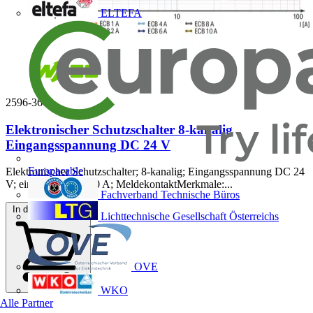
ELTEFA
2596-3668
Elektronischer Schutzschalter 8-kanalig
Eingangsspannung DC 24 V
Europacable
Elektronischer Schutzschalter; 8-kanalig; Eingangsspannung DC 24
V; einstellbar 1 … 10 A; MeldekontaktMerkmale:...
Fachverband Technische Büros
In den Warenkorb
Lichttechnische Gesellschaft Österreichs
OVE
WKO
Alle Partner