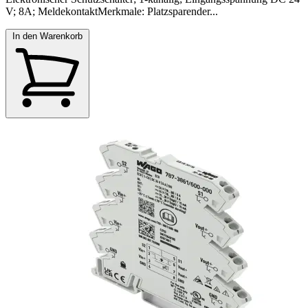
V; 8A; MeldekontaktMerkmale: Platzsparender...
In den Warenkorb