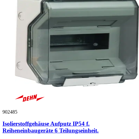
902485
Isolierstoffgehäuse Aufputz IP54 f.
Reiheneinbaugeräte 6 Teilungseinheit.