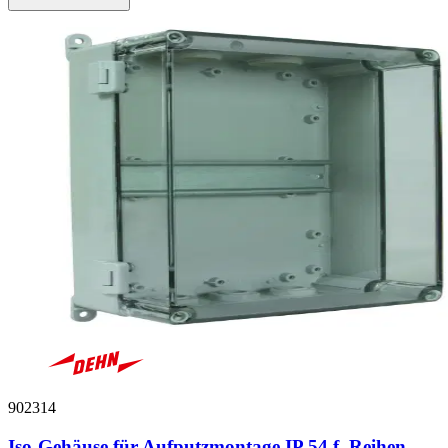
902314
Iso-Gehäuse für Aufputzmontage IP 54 f. Reihen-