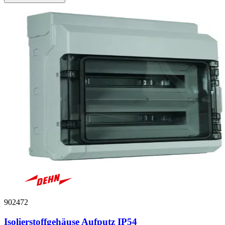
902472
Isolierstoffgehäuse Aufputz IP54