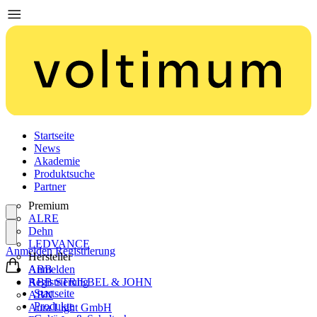
Startseite
News
Akademie
Produktsuche
Partner
Premium
ALRE
Dehn
LEDVANCE
Anmelden
Registrierung
Hersteller
ABB
Anmelden
ABB STRIEBEL & JOHN
Registrierung
Startseite
ABN
Produkte
Aura Light GmbH