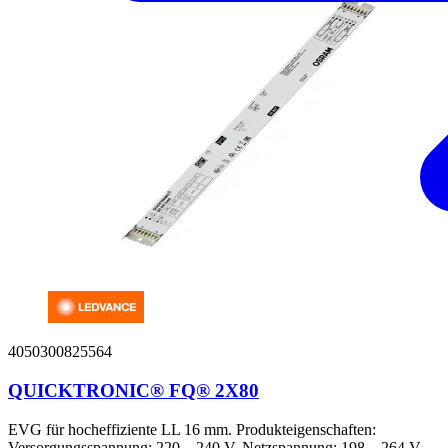
4050300825564
QUICKTRONIC® FQ® 2X80
EVG für hocheffiziente LL 16 mm. Produkteigenschaften:
Versorgungsspannung: 220…240 V. Netzspannung: 198…264 V....