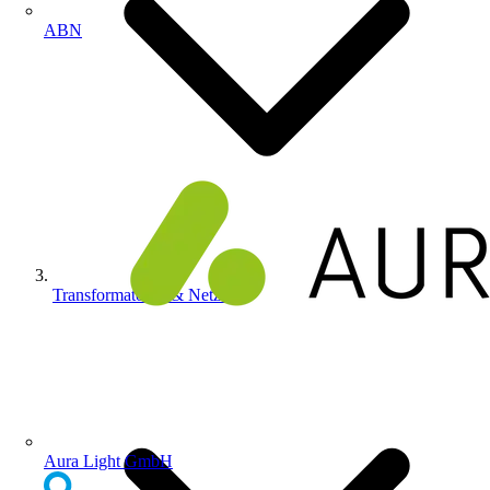
ABN
Transformatoren & Netzte...
Aura Light GmbH