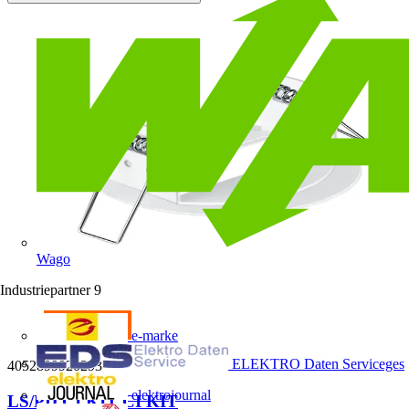
Wago
Industriepartner
9
e-marke
ELEKTRO Daten Serviceges
4052899920293
elektrojournal
LS/PD CI KIT CI KIT