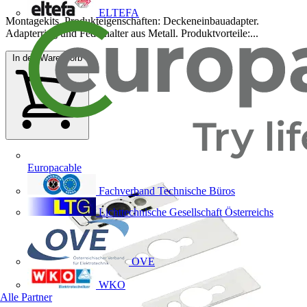
ELTEFA
Montagekits. Produkteigenschaften: Deckeneinbauadapter.
Adapterring und Federhalter aus Metall. Produktvorteile:...
In den Warenkorb
Europacable
Fachverband Technische Büros
Lichttechnische Gesellschaft Österreichs
OVE
WKO
Alle Partner