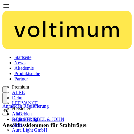
Startseite
News
Akademie
Produktsuche
Partner
Premium
ALRE
Dehn
LEDVANCE
Anmelden
Registrierung
Hersteller
ABB
Anmelden
ABB STRIEBEL & JOHN
Registrierung
ABN
Anschlussklemmen für Stahlträger
Aura Light GmbH