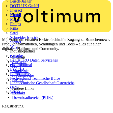
Busch-Jaeger
DOTLUX GmbH
Interact
Kaufel
Merten
Philips
Ritto
Sarel
Schneider Electric
Mit Voltimum erhalten Elektrofachkräfte Zugang zu Branchennews,
Steinel
Produktinformationen, Schulungen und Tools – alles auf einer
Wago
digitalen Plattform und Community.
Industriepartner
e-marke
Sitemap
ELEKTRO Daten Serviceges
Startseite
elektrojournal
News
ELTEFA
Akademie
Europacable
Produktsuche
Fachverband Technische Büros
Partner
Lichttechnische Gesellschaft Österreichs
OVE
Andere Links
WKO
Kontakt
Downloadbereich (PDFs)
Registrierung