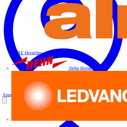
ALRE
Hersteller
Dehn
Hersteller
Anmelden
Registrierung