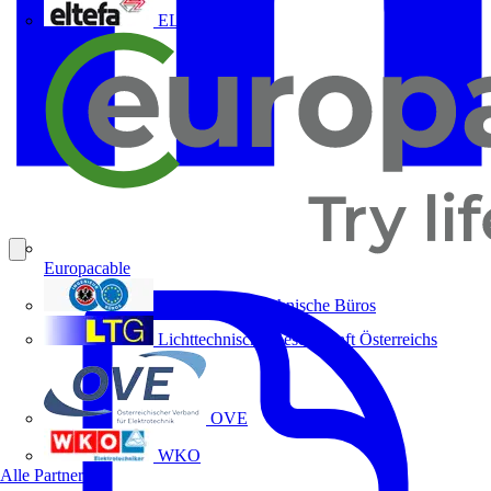
ELTEFA
Europacable
Fachverband Technische Büros
Lichttechnische Gesellschaft Österreichs
OVE
WKO
Alle Partner