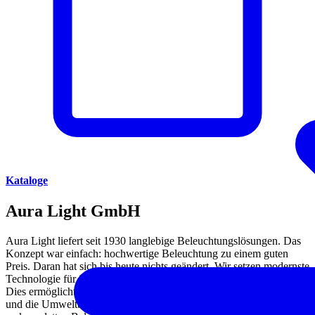
Kataloge
Aura Light GmbH
Aura Light liefert seit 1930 langlebige Beleuchtungslösungen. Das
Konzept war einfach: hochwertige Beleuchtung zu einem guten
Preis. Daran hat sich bis heute nichts geändert. Wir setzen modernste
Technologie für intelligente, nachhaltige Beleuchtungslösungen ein.
Dies ermöglicht unseren Kunden, die Kosten, den Energieverbrauch
und die Umweltbelastung zu senken. Wir bieten eine große Palette