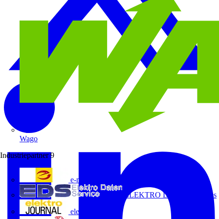
Wago
Industriepartner
9
e-marke
ELEKTRO Daten Serviceges
elektrojournal