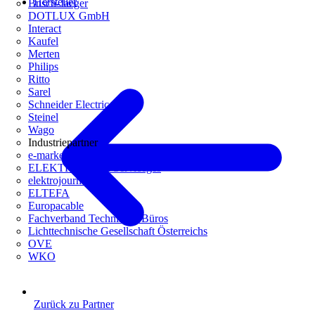
Hersteller
Busch-Jaeger
DOTLUX GmbH
Interact
Kaufel
Merten
Philips
Ritto
Sarel
Schneider Electric
Steinel
Wago
Industriepartner
e-marke
ELEKTRO Daten Serviceges
elektrojournal
ELTEFA
Europacable
Fachverband Technische Büros
Lichttechnische Gesellschaft Österreichs
OVE
WKO
Zurück zu Partner