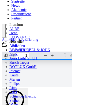
Startseite
News
Akademie
Produktsuche
Partner
Premium
ALRE
Dehn
LEDVANCE
Anmelden
Registrierung
Hersteller
ABB
Anmelden
ABB STRIEBEL & JOHN
Registrierung
ABN
Aura Light GmbH
Busch-Jaeger
DOTLUX GmbH
Interact
Kaufel
Merten
Philips
Ritto
Sarel
Schneider Electric
Steinel
Wago