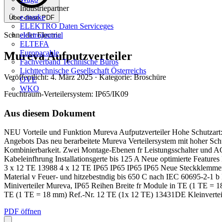
Industriepartner
e-marke
Über diese PDF
ELEKTRO Daten Serviceges
Schneider Electric
elektrojournal
ELTEFA
Europacable
Mureva Aufputzverteiler
Fachverband Technische Büros
Lichttechnische Gesellschaft Österreichs
Veröffentlicht: 4. März 2025
· Kategorie: Broschüre
OVE
WKO
Feuchtraum-Verteilersystem: IP65/IK09
Aus diesem Dokument
NEU Vorteile und Funktion Mureva Aufputzverteiler Hohe Schutzart: I
Angebots Das neu berarbeitete Mureva Verteilersystem mit hoher Sch
Kombinierbarkeit. Zwei Montage-Ebenen fr Leistungsschalter und A
Kabeleinfhrung Installationsgerte bis 125 A Neue optimierte Fe
3 x 12 TE 13988 4 x 12 TE IP65 IP65 IP65 IP65 Neue Steckklemmen 
Material v Feuer- und hitzebestndig bis 650 C nach IEC 60695-2-1 
Miniverteiler Mureva, IP65 Reihen Breite fr Module in TE (1 TE =
TE (1 TE = 18 mm) Ref.-Nr. 12 TE (1x 12 TE) 13431DE Kleinverteil
PDF öffnen