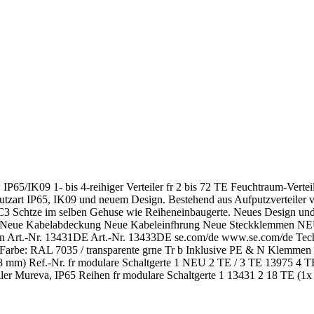
P65/IK09 1- bis 4-reihiger Verteiler fr 2 bis 72 TE Feuchtraum-Verte
utzart IP65, IK09 und neuem Design. Bestehend aus Aufputzverteiler 
C3 Schtze im selben Gehuse wie Reiheneinbaugerte. Neues Design und
atures Neue Kabelabdeckung Neue Kabeleinfhrung Neue Steckklemmen
Art.-Nr. 13431DE Art.-Nr. 13433DE se.com/de www.se.com/de Technis
b Farbe: RAL 7035 / transparente grne Tr b Inklusive PE & N Klemmen 
 18 mm) Ref.-Nr. fr modulare Schaltgerte 1 NEU 2 TE / 3 TE 13975 4
er Mureva, IP65 Reihen fr modulare Schaltgerte 1 13431 2 18 TE (1x