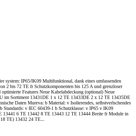
iler system: IP65/IK09 Multifunktional, dank eines umfassenden
von 2 bis 72 TE fr Schutzkomponenten bis 125 A und grenzloser
 optimierte Features Neue Kabelabdeckung (optional) Neue
 NEU im Sortiment 13431DE 1 x 12 TE 13433DE 2 x 12 TE 13435DE
che Daten Mureva: b Material: v Isolierendes, selbstverlschendes
b Standards: v IEC 60439-1 b Schutzklasse: v IP65 v IK09
 TE 13441 6 TE 13442 8 TE 13443 12 TE 13444 Breite fr Module in
 18 TE) 13432 24 TE...