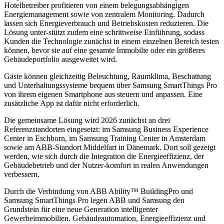
Hotelbetreiber profitieren von einem belegungsabhängigen
Energiemanagement sowie von zentralem Monitoring. Dadurch
lassen sich Energieverbrauch und Betriebskosten reduzieren. Die
Lösung unter-stützt zudem eine schrittweise Einführung, sodass
Kunden die Technologie zunächst in einem einzelnen Bereich testen
können, bevor sie auf eine gesamte Immobilie oder ein größeres
Gebäudeportfolio ausgeweitet wird.
Gäste können gleichzeitig Beleuchtung, Raumklima, Beschattung
und Unterhaltungssysteme bequem über Samsung SmartThings Pro
von ihrem eigenen Smartphone aus steuern und anpassen. Eine
zusätzliche App ist dafür nicht erforderlich.
Die gemeinsame Lösung wird 2026 zunächst an drei
Referenzstandorten eingesetzt: im Samsung Business Experience
Center in Eschborn, im Samsung Training Center in Amsterdam
sowie am ABB-Standort Middelfart in Dänemark. Dort soll gezeigt
werden, wie sich durch die Integration die Energieeffizienz, der
Gebäudebetrieb und der Nutzer-komfort in realen Anwendungen
verbessern.
Durch die Verbindung von ABB Ability™ BuildingPro und
Samsung SmartThings Pro legen ABB und Samsung den
Grundstein für eine neue Generation intelligenter
Gewerbeimmobilien. Gebäudeautomation, Energieeffizienz und