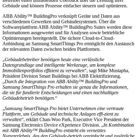
Betreiber einen umfassenden Überblick über die Leistung ihrer
Gebäude und können Prozesse einfacher steuern und optimieren.
ABB Ability™ BuildingPro verknüpft Geräte und Daten aus
verschiedenen Gewerken und Gebäudesystemen. Über die
Softwareplattform ABB Ability™ BuildingPro Suites werden diese
Informationen ausgewertet und für Analysen sowie betriebliche
Optimierungen bereitgestellt. Die sichere Cloud-to-Cloud-
Anbindung an Samsung SmartThings Pro ermöglicht den Austausch
der relevanten Daten zwischen beiden Plattformen.
„
Gebäudebetreiber benötigen heute eine verlässliche
Datengrundlage und intelligente Werkzeuge, um komplexe
Immobilienportfolios effizient zu verwalten
“, sagt Mike Mustapha,
Präsident Division Smart Buildings bei ABB Elektrifizierung.
„
Durch die Integration von ABB Ability™ BuildingPro und
Samsung SmartThings Pro erhalten sie genau die Informationen,
die sie für fundierte Entscheidungen und einen nachhaltigen
Gebäudebetrieb benötigen.
“
„
Samsung SmartThings Pro bietet Unternehmen eine vertraute
Plattform, um Gebäude und technische Anlagen effi-zient zu
verwalten
“, erklärt Chan-Woo Park, Executive Vice President der
Samsung Electronics Device eXperience Division. „
In Kombination
mit ABB Ability™ BuildingPro entsteht ein vernetztes
Nutzererlebnis, das den Gebäude-betrieb vereinfacht und zusätzliche