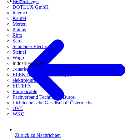
News
Busch-Jaeger
DOTLUX GmbH
Interact
Kaufel
Merten
Philips
Ritto
Sarel
Schneider Electric
Steinel
Wago
Industriepartner
e-marke
ELEKTRO Daten Serviceges
elektrojournal
ELTEFA
Europacable
Fachverband Technische Büros
Lichttechnische Gesellschaft Österreichs
OVE
WKO
Zurück zu Nachrichten