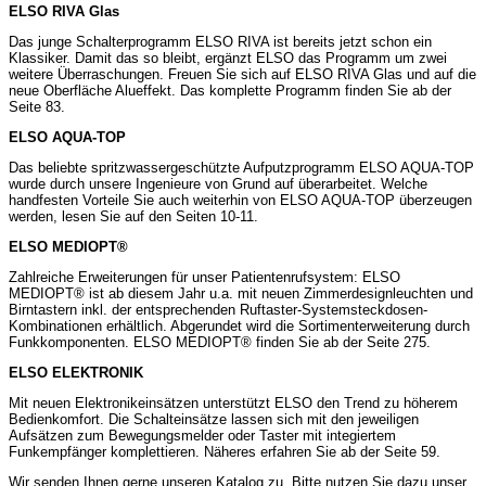
ELSO RIVA Glas
Das junge Schalterprogramm ELSO RIVA ist bereits jetzt schon ein
Klassiker. Damit das so bleibt, ergänzt ELSO das Programm um zwei
weitere Überraschungen. Freuen Sie sich auf ELSO RIVA Glas und auf die
neue Oberfläche Alueffekt. Das komplette Programm finden Sie ab der
Seite 83.
ELSO AQUA-TOP
Das beliebte spritzwassergeschützte Aufputzprogramm ELSO AQUA-TOP
wurde durch unsere Ingenieure von Grund auf überarbeitet. Welche
handfesten Vorteile Sie auch weiterhin von ELSO AQUA-TOP überzeugen
werden, lesen Sie auf den Seiten 10-11.
ELSO MEDIOPT®
Zahlreiche Erweiterungen für unser Patientenrufsystem: ELSO
MEDIOPT® ist ab diesem Jahr u.a. mit neuen Zimmerdesignleuchten und
Birntastern inkl. der entsprechenden Ruftaster-Systemsteckdosen-
Kombinationen erhältlich. Abgerundet wird die Sortimenterweiterung durch
Funkkomponenten. ELSO MEDIOPT® finden Sie ab der Seite 275.
ELSO ELEKTRONIK
Mit neuen Elektronikeinsätzen unterstützt ELSO den Trend zu höherem
Bedienkomfort. Die Schalteinsätze lassen sich mit den jeweiligen
Aufsätzen zum Bewegungsmelder oder Taster mit integiertem
Funkempfänger komplettieren. Näheres erfahren Sie ab der Seite 59.
Wir senden Ihnen gerne unseren Katalog zu. Bitte nutzen Sie dazu unser