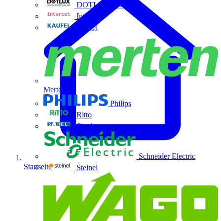
DOTLUX GmbH
Interact
Kaufel
Merten
Philips
Ritto
Sarel
Schneider Electric
Startseite
Steinel