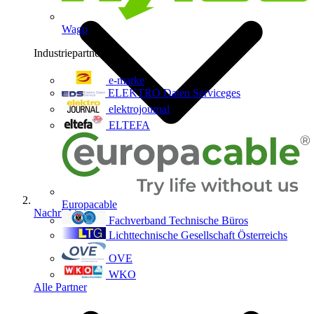
Wago
Industriepartner
9
e-marke
ELEKTRO Daten Serviceges
elektrojournal
ELTEFA
Europacable
Nachrichten
Fachverband Technische Büros
Lichttechnische Gesellschaft Österreichs
OVE
WKO
Alle Partner