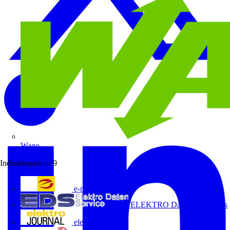
Wago
Industriepartner
9
e-marke
ELEKTRO Daten Serviceges
elektrojournal