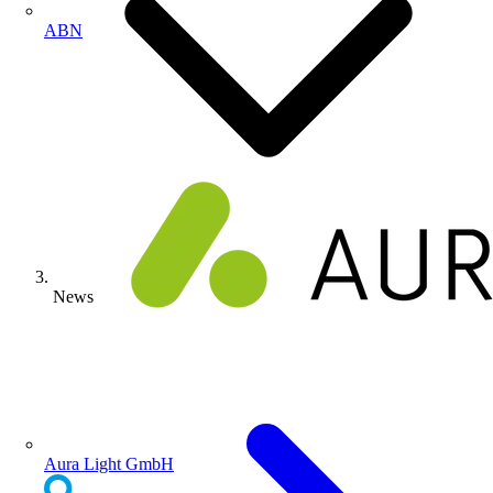
ABN
News
Aura Light GmbH