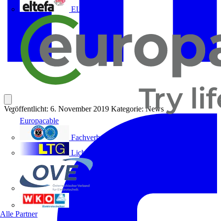
ELTEFA
Veröffentlicht: 6. November 2019
Kategorie: News
Europacable
Fachverband Technische Büros
Lichttechnische Gesellschaft Österreichs
OVE
WKO
Alle Partner