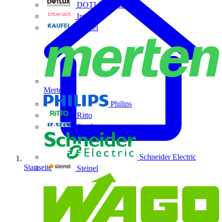
DOTLUX GmbH
Interact
Kaufel
Merten
Philips
Ritto
Sarel
Schneider Electric
Startseite
Steinel