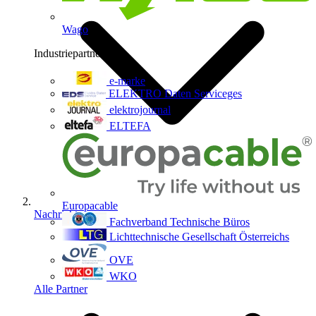
Wago
Industriepartner
9
e-marke
ELEKTRO Daten Serviceges
elektrojournal
ELTEFA
Europacable
Nachrichten
Fachverband Technische Büros
Lichttechnische Gesellschaft Österreichs
OVE
WKO
Alle Partner