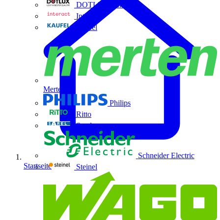
DOTLUX GmbH
Interact
Kaufel
Merten
Philips
Ritto
Sarel
Schneider Electric
Startseite
Steinel