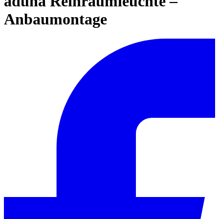
aduna Reinraumleuchte –
Anbaumontage