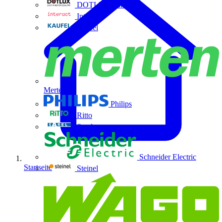
DOTLUX GmbH
Interact
Kaufel
Merten
Philips
Ritto
Sarel
Schneider Electric
Startseite
Steinel