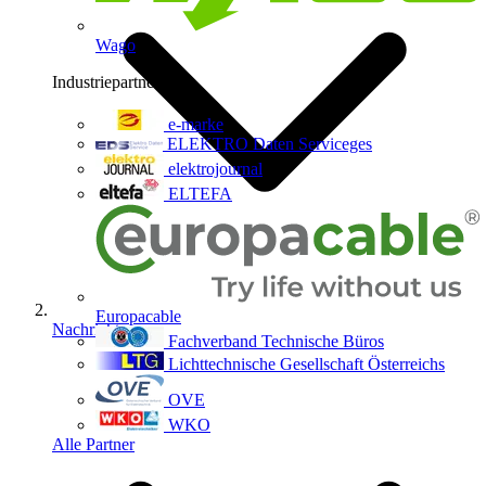
Wago
Industriepartner
9
e-marke
ELEKTRO Daten Serviceges
elektrojournal
ELTEFA
Europacable
Nachrichten
Fachverband Technische Büros
Lichttechnische Gesellschaft Österreichs
OVE
WKO
Alle Partner