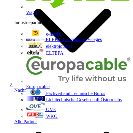
Wago
Industriepartner
9
e-marke
ELEKTRO Daten Serviceges
elektrojournal
ELTEFA
Europacable
Nachrichten
Fachverband Technische Büros
Lichttechnische Gesellschaft Österreichs
OVE
WKO
Alle Partner