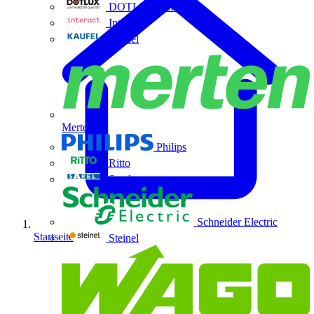
DOTLUX GmbH
Interact
Kaufel
Merten
Philips
Ritto
Sarel
Schneider Electric
Startseite
Steinel