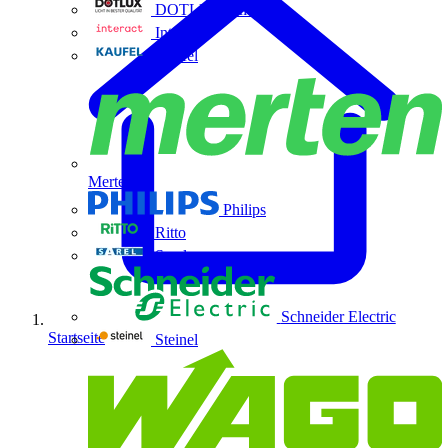
DOTLUX GmbH
Interact
Kaufel
Merten
Philips
Ritto
Sarel
Schneider Electric
Startseite
Steinel