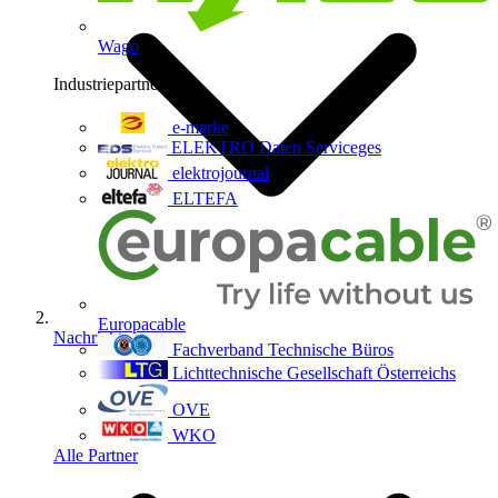
Wago
Industriepartner
9
e-marke
ELEKTRO Daten Serviceges
elektrojournal
ELTEFA
Europacable
Nachrichten
Fachverband Technische Büros
Lichttechnische Gesellschaft Österreichs
OVE
WKO
Alle Partner