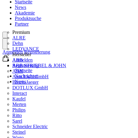
Startseite
News
Akademie
Produktsuche
Partner
Premium
ALRE
Dehn
LEDVANCE
Anmelden
Registrierung
Hersteller
ABB
Anmelden
ABB STRIEBEL & JOHN
Registrierung
Startseite
ABN
Nachrichten
Aura Light GmbH
News
Busch-Jaeger
DOTLUX GmbH
Interact
Kaufel
Merten
Philips
Ritto
Sarel
Schneider Electric
Steinel
Wago