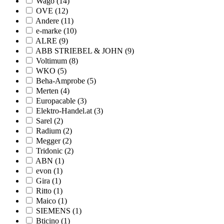
Wago
(14)
OVE
(12)
Andere
(11)
e-marke
(10)
ALRE
(9)
ABB STRIEBEL & JOHN
(9)
Voltimum
(8)
WKO
(5)
Beha-Amprobe
(5)
Merten
(4)
Europacable
(3)
Elektro-Handel.at
(3)
Sarel
(2)
Radium
(2)
Megger
(2)
Tridonic
(2)
ABN
(1)
evon
(1)
Gira
(1)
Ritto
(1)
Maico
(1)
SIEMENS
(1)
Bticino
(1)