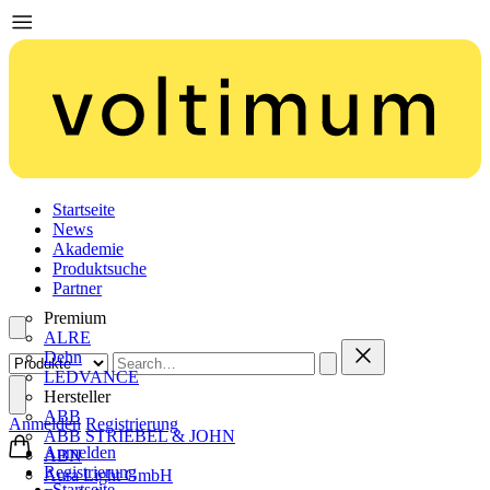
Startseite
News
Akademie
Produktsuche
Partner
Premium
ALRE
Dehn
LEDVANCE
Hersteller
ABB
Anmelden
Registrierung
ABB STRIEBEL & JOHN
Anmelden
ABN
Registrierung
Aura Light GmbH
Startseite