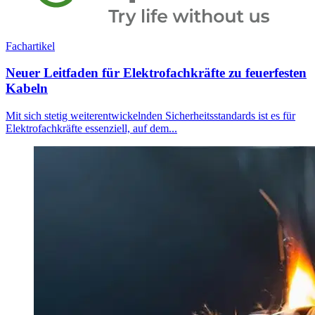
Fachartikel
Neuer Leitfaden für Elektrofachkräfte zu feuerfesten
Kabeln
Mit sich stetig weiterentwickelnden Sicherheitsstandards ist es für
Elektrofachkräfte essenziell, auf dem...