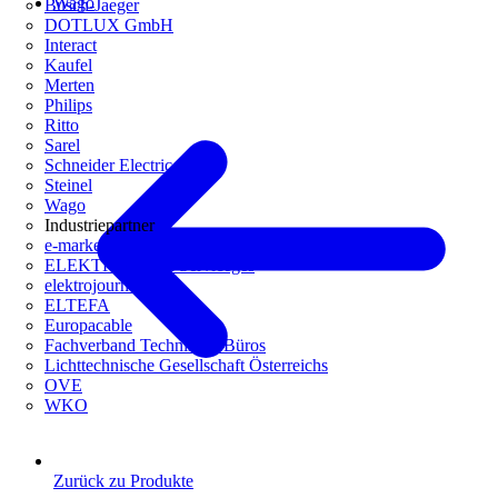
Wago
Busch-Jaeger
DOTLUX GmbH
Interact
Kaufel
Merten
Philips
Ritto
Sarel
Schneider Electric
Steinel
Wago
Industriepartner
e-marke
ELEKTRO Daten Serviceges
elektrojournal
ELTEFA
Europacable
Fachverband Technische Büros
Lichttechnische Gesellschaft Österreichs
OVE
WKO
Zurück zu Produkte