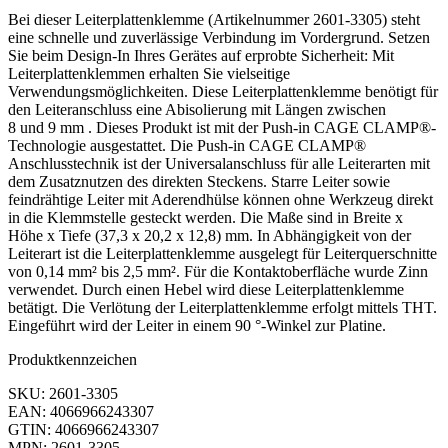
Bei dieser Leiterplattenklemme (Artikelnummer 2601-3305) steht
eine schnelle und zuverlässige Verbindung im Vordergrund. Setzen
Sie beim Design-In Ihres Gerätes auf erprobte Sicherheit: Mit
Leiterplattenklemmen erhalten Sie vielseitige
Verwendungsmöglichkeiten. Diese Leiterplattenklemme benötigt für
den Leiteranschluss eine Abisolierung mit Längen zwischen
8 und 9 mm . Dieses Produkt ist mit der Push-in CAGE CLAMP®-
Technologie ausgestattet. Die Push-in CAGE CLAMP®
Anschlusstechnik ist der Universalanschluss für alle Leiterarten mit
dem Zusatznutzen des direkten Steckens. Starre Leiter sowie
feindrähtige Leiter mit Aderendhülse können ohne Werkzeug direkt
in die Klemmstelle gesteckt werden. Die Maße sind in Breite x
Höhe x Tiefe (37,3 x 20,2 x 12,8) mm. In Abhängigkeit von der
Leiterart ist die Leiterplattenklemme ausgelegt für Leiterquerschnitte
von 0,14 mm² bis 2,5 mm². Für die Kontaktoberfläche wurde Zinn
verwendet. Durch einen Hebel wird diese Leiterplattenklemme
betätigt. Die Verlötung der Leiterplattenklemme erfolgt mittels THT.
Eingeführt wird der Leiter in einem 90 °-Winkel zur Platine.
Produktkennzeichen
SKU: 2601-3305
EAN: 4066966243307
GTIN: 4066966243307
MPN: 2601-3305