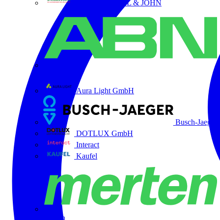
ABB STRIEBEL & JOHN
ABN
Aura Light GmbH
Busch-Jaeger
DOTLUX GmbH
Interact
Kaufel
Merten