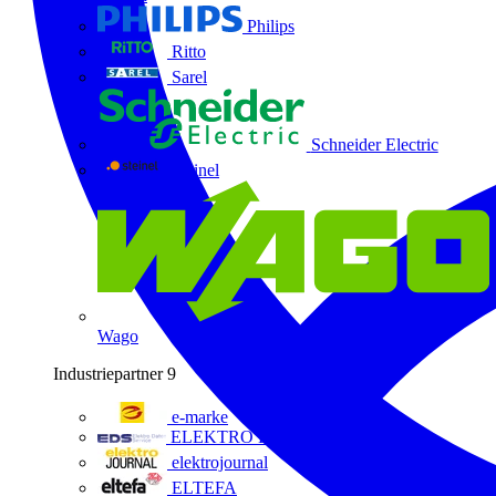
Philips
Ritto
Sarel
Schneider Electric
Steinel
Wago
Industriepartner
9
e-marke
ELEKTRO Daten Serviceges
elektrojournal
ELTEFA