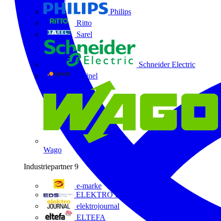
Philips
Ritto
Sarel
Schneider Electric
Steinel
Wago
Industriepartner
9
e-marke
ELEKTRO Daten Serviceges
elektrojournal
ELTEFA