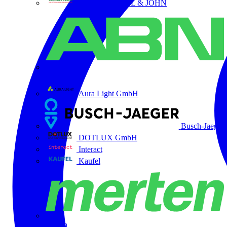
ABB STRIEBEL & JOHN
ABN
Aura Light GmbH
Busch-Jaeger
DOTLUX GmbH
Interact
Kaufel
Merten