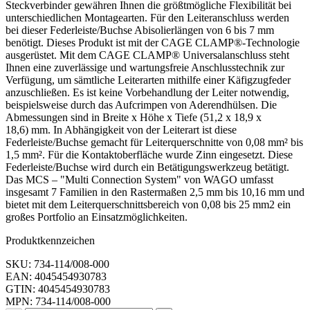
Steckverbinder gewähren Ihnen die größtmögliche Flexibilität bei
unterschiedlichen Montagearten. Für den Leiteranschluss werden
bei dieser Federleiste/Buchse Abisolierlängen von 6 bis 7 mm
benötigt. Dieses Produkt ist mit der CAGE CLAMP®-Technologie
ausgerüstet. Mit dem CAGE CLAMP® Universalanschluss steht
Ihnen eine zuverlässige und wartungsfreie Anschlusstechnik zur
Verfügung, um sämtliche Leiterarten mithilfe einer Käfigzugfeder
anzuschließen. Es ist keine Vorbehandlung der Leiter notwendig,
beispielsweise durch das Aufcrimpen von Aderendhülsen. Die
Abmessungen sind in Breite x Höhe x Tiefe (51,2 x 18,9 x
18,6) mm. In Abhängigkeit von der Leiterart ist diese
Federleiste/Buchse gemacht für Leiterquerschnitte von 0,08 mm² bis
1,5 mm². Für die Kontaktoberfläche wurde Zinn eingesetzt. Diese
Federleiste/Buchse wird durch ein Betätigungswerkzeug betätigt.
Das MCS – "Multi Connection System" von WAGO umfasst
insgesamt 7 Familien in den Rastermaßen 2,5 mm bis 10,16 mm und
bietet mit dem Leiterquerschnittsbereich von 0,08 bis 25 mm2 ein
großes Portfolio an Einsatzmöglichkeiten.
Produktkennzeichen
SKU: 734-114/008-000
EAN: 4045454930783
GTIN: 4045454930783
MPN: 734-114/008-000