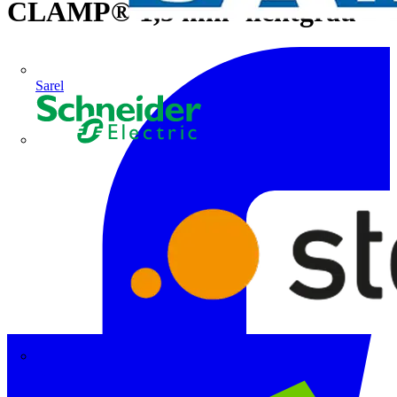
CLAMP® 1,5 mm² lichtgrau
Sarel
Schneider Electric
Steinel