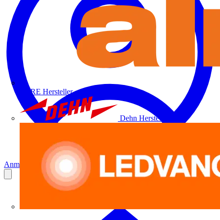
ALRE
Hersteller
Dehn
Hersteller
Anmelden
Registrierung