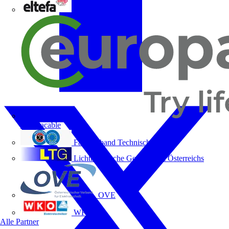
ELTEFA
Europacable
Fachverband Technische Büros
Lichttechnische Gesellschaft Österreichs
OVE
WKO
Alle Partner