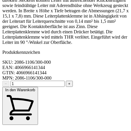
direkten Steckens können Leiter mit ausreichender Knicksteifigkeit
sowie feindrähtige Leiter mit Aderendhülse ohne Werkzeug gesteckt
werden. In Breite x Höhe x Tiefe betragen die Abmessungen (21,7 x
15,1 x 7,8) mm. Diese Leiterplattenklemme ist in Abhängigkeit von
der Leiterart für Leiterquerschnitte von 0,14 mm² bis 1,5 mm²
geeignet. Die Kontaktoberfläche ist aus Zinn. Diese
Leiterplattenklemme wird durch einen Drücker betätigt. Die
Leiterplattenklemme wird mittels THR verlötet. Eingeführt wird der
Leiter im 90 °-Winkel zur Oberfläche.
Produktkennzeichen
SKU: 2086-1106/300-000
EAN: 4066966141344
GTIN: 4066966141344
MPN: 2086-1106/300-000
−
+
In den Warenkorb