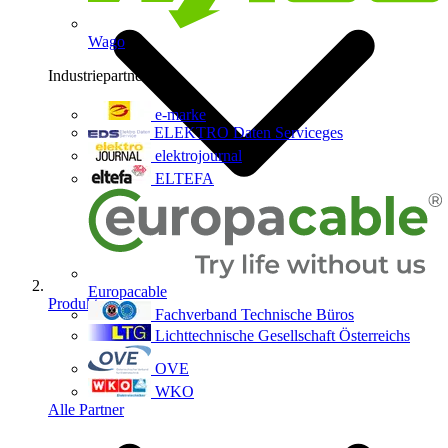
Wago
Industriepartner
9
e-marke
ELEKTRO Daten Serviceges
elektrojournal
ELTEFA
Europacable
Produkte
Fachverband Technische Büros
Lichttechnische Gesellschaft Österreichs
OVE
WKO
Alle Partner