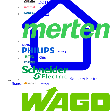
DOTLUX GmbH
Interact
Kaufel
Merten
Philips
Ritto
Sarel
Schneider Electric
Startseite
Steinel