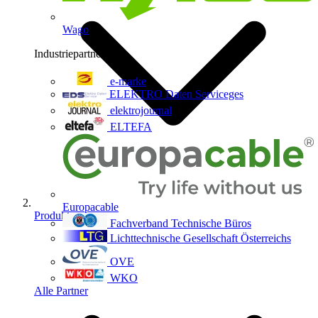
Wago
Industriepartner
9
e-marke
ELEKTRO Daten Serviceges
elektrojournal
ELTEFA
Europacable
Produkte
Fachverband Technische Büros
Lichttechnische Gesellschaft Österreichs
OVE
WKO
Alle Partner