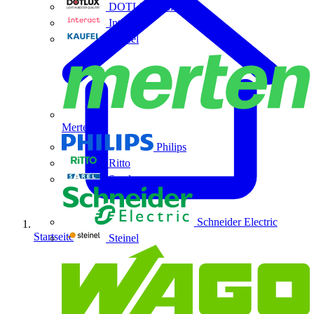
DOTLUX GmbH
Interact
Kaufel
Merten
Philips
Ritto
Sarel
Schneider Electric
Startseite
Steinel