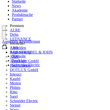
Startseite
News
Akademie
Produktsuche
Partner
Premium
ALRE
Dehn
LEDVANCE
Anmelden
Registrierung
Hersteller
ABB
Anmelden
ABB STRIEBEL & JOHN
Registrierung
Startseite
ABN
Produkte
Aura Light GmbH
Schneider Electric
Busch-Jaeger
DOTLUX GmbH
Interact
Kaufel
Merten
Philips
Ritto
Sarel
Schneider Electric
Steinel
Wago