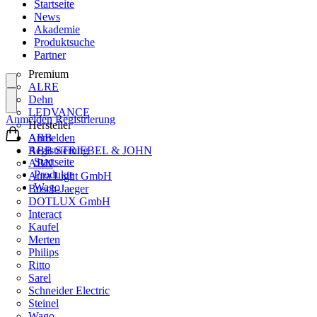
Startseite
News
Akademie
Produktsuche
Partner
Premium
ALRE
Dehn
LEDVANCE
Anmelden
Registrierung
Hersteller
ABB
Anmelden
ABB STRIEBEL & JOHN
Registrierung
Startseite
ABN
Produkte
Aura Light GmbH
Wago
Busch-Jaeger
DOTLUX GmbH
Interact
Kaufel
Merten
Philips
Ritto
Sarel
Schneider Electric
Steinel
Wago