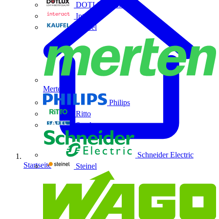
DOTLUX GmbH
Interact
Kaufel
Merten
Philips
Ritto
Sarel
Schneider Electric
Startseite
Steinel