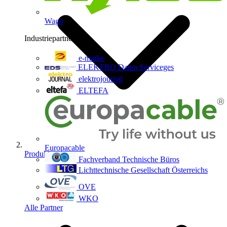
Wago
Industriepartner
9
e-marke
ELEKTRO Daten Serviceges
elektrojournal
ELTEFA
Europacable
Produkte
Fachverband Technische Büros
Lichttechnische Gesellschaft Österreichs
OVE
WKO
Alle Partner