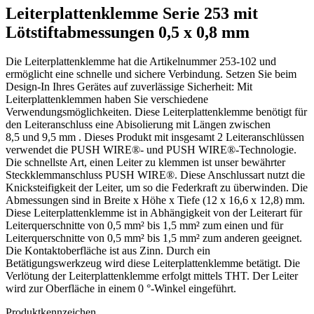
Leiterplattenklemme Serie 253 mit
Lötstiftabmessungen 0,5 x 0,8 mm
Die Leiterplattenklemme hat die Artikelnummer 253-102 und
ermöglicht eine schnelle und sichere Verbindung. Setzen Sie beim
Design-In Ihres Gerätes auf zuverlässige Sicherheit: Mit
Leiterplattenklemmen haben Sie verschiedene
Verwendungsmöglichkeiten. Diese Leiterplattenklemme benötigt für
den Leiteranschluss eine Abisolierung mit Längen zwischen
8,5 und 9,5 mm . Dieses Produkt mit insgesamt 2 Leiteranschlüssen
verwendet die PUSH WIRE®- und PUSH WIRE®-Technologie.
Die schnellste Art, einen Leiter zu klemmen ist unser bewährter
Steckklemmanschluss PUSH WIRE®. Diese Anschlussart nutzt die
Knicksteifigkeit der Leiter, um so die Federkraft zu überwinden. Die
Abmessungen sind in Breite x Höhe x Tiefe (12 x 16,6 x 12,8) mm.
Diese Leiterplattenklemme ist in Abhängigkeit von der Leiterart für
Leiterquerschnitte von 0,5 mm² bis 1,5 mm² zum einen und für
Leiterquerschnitte von 0,5 mm² bis 1,5 mm² zum anderen geeignet.
Die Kontaktoberfläche ist aus Zinn. Durch ein
Betätigungswerkzeug wird diese Leiterplattenklemme betätigt. Die
Verlötung der Leiterplattenklemme erfolgt mittels THT. Der Leiter
wird zur Oberfläche in einem 0 °-Winkel eingeführt.
Produktkennzeichen