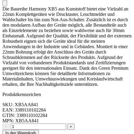
Die Baureihe Harmony XB5 aus Kunststoff bietet eine Vielzahl an
22mm Komplettgeräten wie Drucktaster, Leuchtmelder und
Wahlschalter bis hin zum Not-Aus-Schalter. Zusätzlich ist es durch
den modularen Aufbau der Geräte möglich, alle Bestandteile auch
als Einzelelemente zu beziehen sowie wahlweise auch für 30mm
Einbaumaß. Aufgrund der Qualität, der Flexibilität und der extremen
Robustheit eignen sich die Geräte ideal für die meisten
Anwendungen in der Industrie und in Gebäuden. Montiert in einer
22mm Bohrung erfolgt der Anschluss des Geräts durch
Schraubklemmen auf der Rückseite des Produkts. Aufgrund der
Vielzahl von vorhandenen Produktstandards und Zertifizierungen
geeignet für den internationalen Einsatz. Dank des Green Premium
Umweltzeichens können Sie detaillierte Informationen zu
Materialinhalten, Umweltauswirkungen und Kreislaufwirtschaft
erhalten, die Ihre Nachhaltigkeitsziele unterstützen.
Produktkennzeichen
SKU: XB5AA841
EAN: 3389110102284
GTIN: 3389110102284
MPN: XB5AA841
−
+
In den Warenkorb