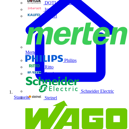
DOTLUX GmbH
Interact
Kaufel
Merten
Philips
Ritto
Sarel
Schneider Electric
Startseite
Steinel