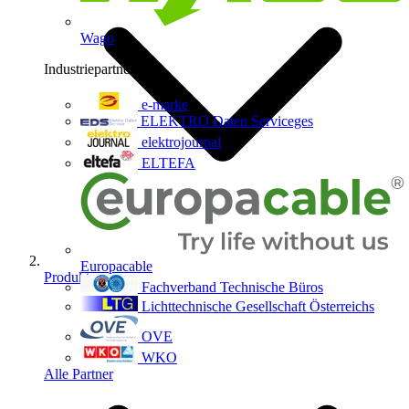
Wago
Industriepartner
9
e-marke
ELEKTRO Daten Serviceges
elektrojournal
ELTEFA
Europacable
Produkte
Fachverband Technische Büros
Lichttechnische Gesellschaft Österreichs
OVE
WKO
Alle Partner