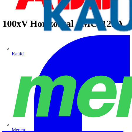
100xV Horizontal - MC812PA
Kaufel
Merten