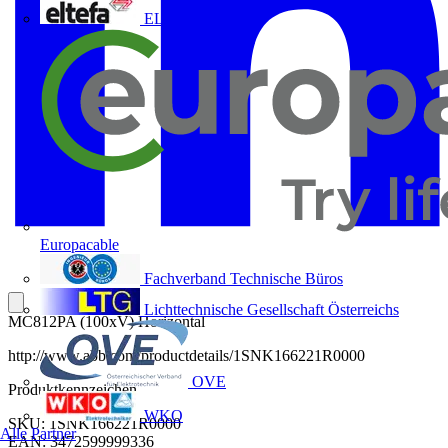
ELTEFA
Europacable
Fachverband Technische Büros
Lichttechnische Gesellschaft Österreichs
MC812PA (100xV) Horizontal
http://www.abb.com/productdetails/1SNK166221R0000
OVE
Produktkennzeichen
WKO
SKU: 1SNK166221R0000
Alle Partner
EAN: 3472599999336