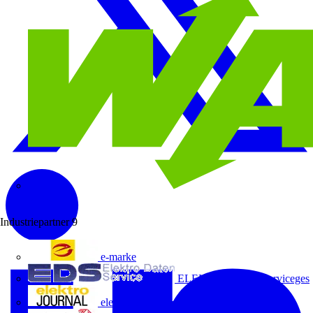
Wago
Industriepartner
9
e-marke
ELEKTRO Daten Serviceges
elektrojournal