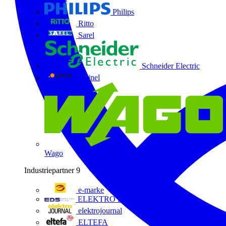
Philips
Ritto
Sarel
Schneider Electric
Steinel
Wago
Industriepartner
9
e-marke
ELEKTRO Daten Serviceges
elektrojournal
ELTEFA