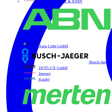
ABB STRIEBEL & JOHN
ABN
Aura Light GmbH
Busch-Jaeger
DOTLUX GmbH
Interact
Kaufel
Merten