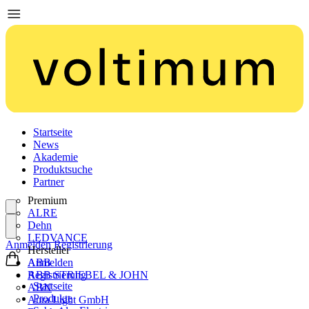
Startseite
News
Akademie
Produktsuche
Partner
Premium
ALRE
Dehn
LEDVANCE
Anmelden
Registrierung
Hersteller
ABB
Anmelden
ABB STRIEBEL & JOHN
Registrierung
Startseite
ABN
Produkte
Aura Light GmbH