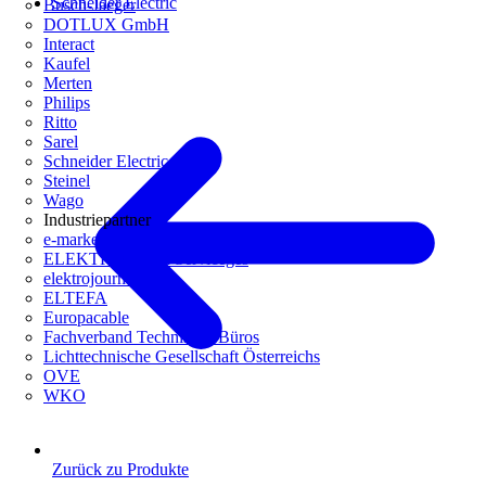
Schneider Electric
Busch-Jaeger
DOTLUX GmbH
Interact
Kaufel
Merten
Philips
Ritto
Sarel
Schneider Electric
Steinel
Wago
Industriepartner
e-marke
ELEKTRO Daten Serviceges
elektrojournal
ELTEFA
Europacable
Fachverband Technische Büros
Lichttechnische Gesellschaft Österreichs
OVE
WKO
Zurück zu Produkte