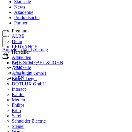
Startseite
News
Akademie
Produktsuche
Partner
Premium
ALRE
Dehn
LEDVANCE
Anmelden
Registrierung
Hersteller
ABB
Anmelden
ABB STRIEBEL & JOHN
Registrierung
Startseite
ABN
Produkte
Aura Light GmbH
ABN
Busch-Jaeger
DOTLUX GmbH
Interact
Kaufel
Merten
Philips
Ritto
Sarel
Schneider Electric
Steinel
Wago