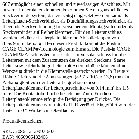
607 ermöglicht einen schnellen und zuverlässigen Anschluss. Mit
unseren Leiterplattenklemmen bekommen Sie ein ganzheitliches
Steckverbindersystem, das vielseitig eingesetzt werden kann: als
Leiterplatten-Steckverbinder, als Durchführungssteckverbinder, als
fliegende Steckverbindung für verschiedene Montagearten oder als
Steckverbinder auf Reihenklemmen. Für den Leiteranschluss
werden bei dieser Leiterplattenklemme Abisolierlängen von
8 bis 9 mm benötigt. Bei diesem Produkt kommt die Push-in
CAGE CLAMP®-Technologie zum Einsatz. Die Push-in CAGE
CLAMP® Anschlusstechnik ist der Universalanschluss für alle
Leiterarten mit dem Zusatznutzen des direkten Steckens. Starre
Leiter sowie feindrähtige Leiter mit Aderendhülse können ohne
Werkzeug direkt in die Klemmstelle gesteckt werden. In Breite x
Höhe x Tiefe sind die Abmessungen (42,7 x 10,2 x 13,6) mm. In
Abhängigkeit von der Leiterart eignet sich diese
Leiterplattenklemme für Leiterquerschnitte von 0,14 mm² bis 1,5
mm². Die Kontaktoberfläche besteht aus Zinn. Für diese
Leiterplattenklemme erfolgt die Betätigung per Drücker. Die
Leiterplattenklemme wird mittels THR verlötet. Eingeführt wird der
Leiter im 0 °-Winkel zur Oberfläche.
Produktkennzeichen
SKU: 2086-1212/997-607
EAN: 4066966432466