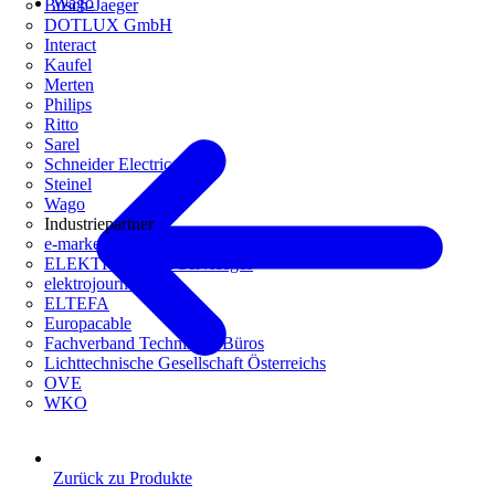
Wago
Busch-Jaeger
DOTLUX GmbH
Interact
Kaufel
Merten
Philips
Ritto
Sarel
Schneider Electric
Steinel
Wago
Industriepartner
e-marke
ELEKTRO Daten Serviceges
elektrojournal
ELTEFA
Europacable
Fachverband Technische Büros
Lichttechnische Gesellschaft Österreichs
OVE
WKO
Zurück zu Produkte