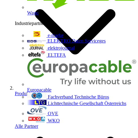
Wago
Industriepartner
9
e-marke
ELEKTRO Daten Serviceges
elektrojournal
ELTEFA
Europacable
Produkte
Fachverband Technische Büros
Lichttechnische Gesellschaft Österreichs
OVE
WKO
Alle Partner