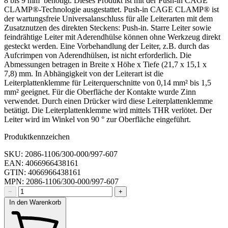
8 bis 9 mm benötigt. Dieses Produkt ist mit der Push-in CAGE
CLAMP®-Technologie ausgestattet. Push-in CAGE CLAMP® ist
der wartungsfreie Universalanschluss für alle Leiterarten mit dem
Zusatznutzen des direkten Steckens: Push-in. Starre Leiter sowie
feindrähtige Leiter mit Aderendhülse können ohne Werkzeug direkt
gesteckt werden. Eine Vorbehandlung der Leiter, z.B. durch das
Aufcrimpen von Aderendhülsen, ist nicht erforderlich. Die
Abmessungen betragen in Breite x Höhe x Tiefe (21,7 x 15,1 x
7,8) mm. In Abhängigkeit von der Leiterart ist die
Leiterplattenklemme für Leiterquerschnitte von 0,14 mm² bis 1,5
mm² geeignet. Für die Oberfläche der Kontakte wurde Zinn
verwendet. Durch einen Drücker wird diese Leiterplattenklemme
betätigt. Die Leiterplattenklemme wird mittels THR verlötet. Der
Leiter wird im Winkel von 90 ° zur Oberfläche eingeführt.
Produktkennzeichen
SKU: 2086-1106/300-000/997-607
EAN: 4066966438161
GTIN: 4066966438161
MPN: 2086-1106/300-000/997-607
−
+
In den Warenkorb