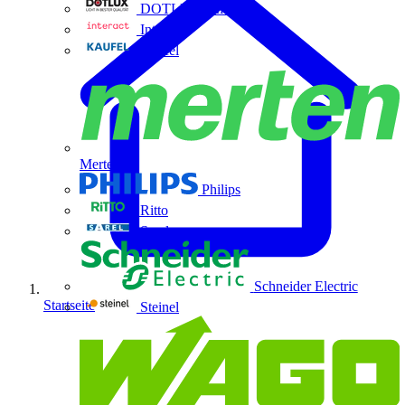
DOTLUX GmbH
Interact
Kaufel
Merten
Philips
Ritto
Sarel
Schneider Electric
Startseite
Steinel