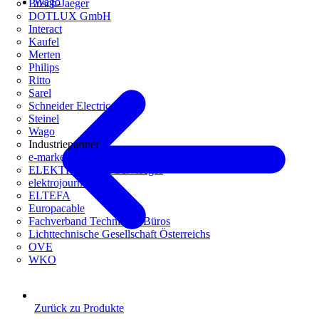
Wago
Busch-Jaeger
DOTLUX GmbH
Interact
Kaufel
Merten
Philips
Ritto
Sarel
Schneider Electric
Steinel
Wago
Industriepartner
e-marke
ELEKTRO Daten Serviceges
elektrojournal
ELTEFA
Europacable
Fachverband Technische Büros
Lichttechnische Gesellschaft Österreichs
OVE
WKO
Zurück zu Produkte