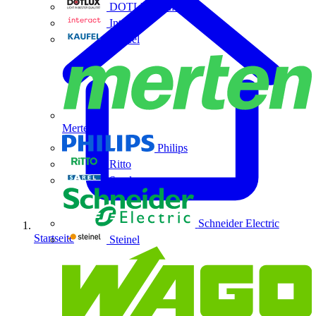
DOTLUX GmbH
Interact
Kaufel
Merten
Philips
Ritto
Sarel
Schneider Electric
Startseite
Steinel