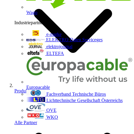
Wago
Industriepartner
9
e-marke
ELEKTRO Daten Serviceges
elektrojournal
ELTEFA
Europacable
Produkte
Fachverband Technische Büros
Lichttechnische Gesellschaft Österreichs
OVE
WKO
Alle Partner