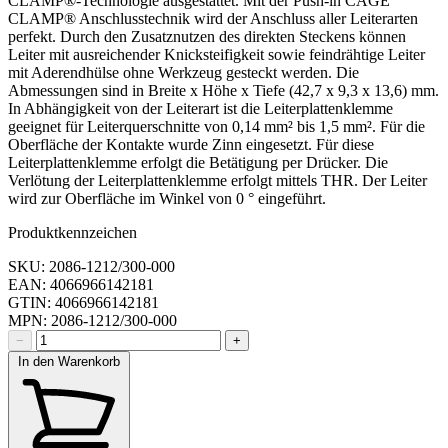
CLAMP®-Technologie ausgestattet. Mit der Push-in CAGE
CLAMP® Anschlusstechnik wird der Anschluss aller Leiterarten
perfekt. Durch den Zusatznutzen des direkten Steckens können
Leiter mit ausreichender Knicksteifigkeit sowie feindrähtige Leiter
mit Aderendhülse ohne Werkzeug gesteckt werden. Die
Abmessungen sind in Breite x Höhe x Tiefe (42,7 x 9,3 x 13,6) mm.
In Abhängigkeit von der Leiterart ist die Leiterplattenklemme
geeignet für Leiterquerschnitte von 0,14 mm² bis 1,5 mm². Für die
Oberfläche der Kontakte wurde Zinn eingesetzt. Für diese
Leiterplattenklemme erfolgt die Betätigung per Drücker. Die
Verlötung der Leiterplattenklemme erfolgt mittels THR. Der Leiter
wird zur Oberfläche im Winkel von 0 ° eingeführt.
Produktkennzeichen
SKU: 2086-1212/300-000
EAN: 4066966142181
GTIN: 4066966142181
MPN: 2086-1212/300-000
−
+
In den Warenkorb