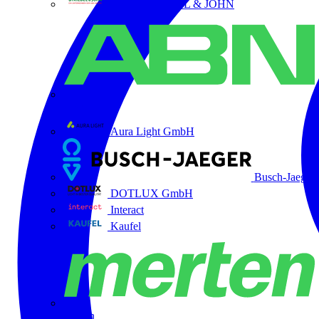
ABB STRIEBEL & JOHN
ABN
Aura Light GmbH
Busch-Jaeger
DOTLUX GmbH
Interact
Kaufel
Merten