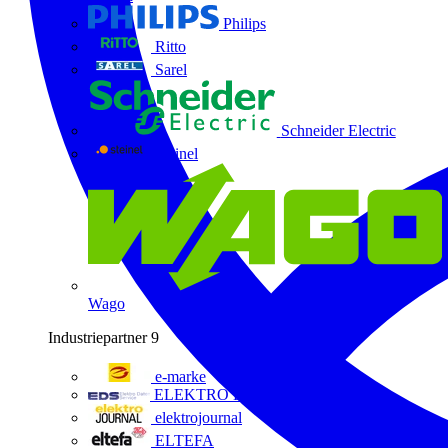
Philips
Ritto
Sarel
Schneider Electric
Steinel
Wago
Industriepartner
9
e-marke
ELEKTRO Daten Serviceges
elektrojournal
ELTEFA