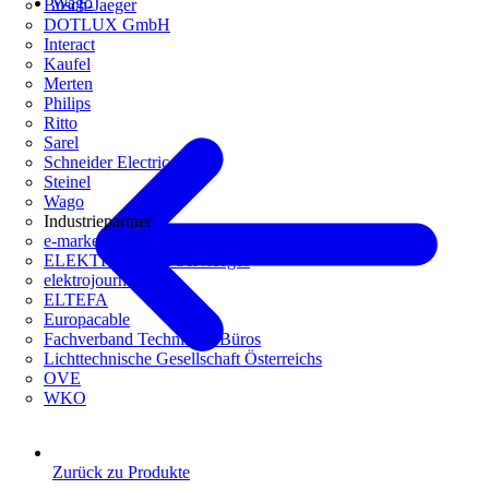
Wago
Busch-Jaeger
DOTLUX GmbH
Interact
Kaufel
Merten
Philips
Ritto
Sarel
Schneider Electric
Steinel
Wago
Industriepartner
e-marke
ELEKTRO Daten Serviceges
elektrojournal
ELTEFA
Europacable
Fachverband Technische Büros
Lichttechnische Gesellschaft Österreichs
OVE
WKO
Zurück zu Produkte