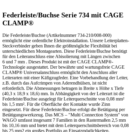
Federleiste/Buchse Serie 734 mit CAGE
CLAMP®
Die Federleiste/Buchse (Artikelnummer 734-210/008-000)
ermöglicht eine ordentliche Elektroinstallation. Unsere Leiterplatten-
Steckverbinder geben Ihnen die größtmögliche Flexibilität bei
unterschiedlichen Montagearten. Diese Federleiste/Buchse benötigt
für den Leiteranschluss eine Abisolierung mit Längen zwischen
6 und 7 mm . Dieses Produkt ist mit der CAGE CLAMP®-
Technologie ausgestattet. Der bewährte und wartungsfreie CAGE
CLAMP® Universalanschluss ermöglicht den Anschluss aller
Leiterarten mit einer Käfigzugfeder. Eine Vorbehandlung der Leiter,
z.B. durch das Aufcrimpen von Aderendhülsen, ist nicht
erforderlich. Die Abmessungen betragen in Breite x Höhe x Tiefe
(40,3 x 18,9 x 18,6) mm. In Abhängigkeit von der Leiterart ist die
Federleiste/Buchse ausgelegt für Leiterquerschnitte von 0,08 mm²
bis 1,5 mm². Für die Oberfläche der Kontakte wurde Zinn
eingesetzt. Für diese Federleiste/Buchse erfolgt die Betätigung per
Betätigungswerkzeug. Das MCS – "Multi Connection System" von
WAGO umfasst insgesamt 7 Familien in den Rastermaßen 2,5 mm
bis 10,16 mm und bietet mit dem Leiterquerschnittsbereich von 0,08
bis 25 mm2 ein großes Portfolio an Einsatzmöglichkeiten.