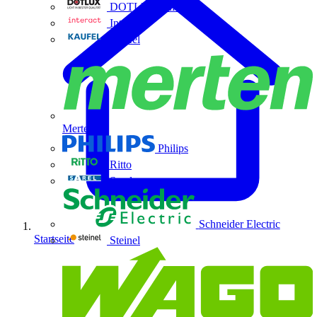
DOTLUX GmbH
Interact
Kaufel
Merten
Philips
Ritto
Sarel
Schneider Electric
Startseite
Steinel