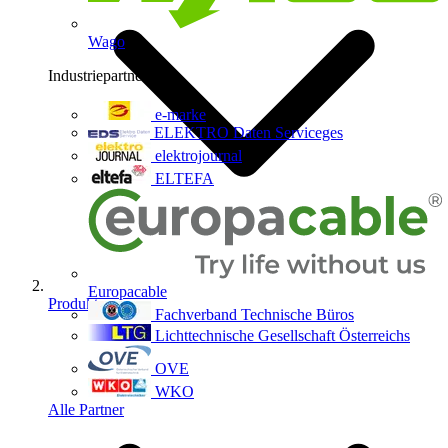
Wago
Industriepartner
9
e-marke
ELEKTRO Daten Serviceges
elektrojournal
ELTEFA
Europacable
Produkte
Fachverband Technische Büros
Lichttechnische Gesellschaft Österreichs
OVE
WKO
Alle Partner