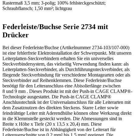
Rastermaß 3,5 mm; 3-polig; 100% fehlsteckgeschützt;
Schraubflansch; 1,50 mm²; lichtgrau
Federleiste/Buchse Serie 2734 mit
Drücker
Bei dieser Federleiste/Buchse (Artikelnummer 2734-103/107-000)
ist eine fehlerfreie Elektroinstallation der Schwerpunkt. Mit unseren
Leiterplatten-Steckverbindern erhalten Sie ein universelles
Steckverbindersystem, das vielseitig Verwendung finden kann: als
Leiterplatten-Steckverbinder, als Durchführungssteckverbinder, als
fliegende Steckverbindung für verschiedene Montagearten oder als
Steckverbinder auf Reihenklemmen. Diese Federleiste/Buchse
benötigt für den Leiteranschluss eine Abisolierlänge zwischen
8 und 9 mm . Dieses Produkt ist mit der Push-in CAGE CLAMP®-
Technologie ausgestattet. Die Push-in CAGE CLAMP®
Anschlusstechnik ist der Universalanschluss für alle Leiterarten mit
dem Zusatznutzen des direkten Steckens. Starre Leiter sowie
feindrähtige Leiter mit Aderendhülse können ohne Werkzeug direkt
in die Klemmstelle gesteckt werden. Die Abmessungen sind in
Breite x Höhe x Tiefe (20 x 13,5 x 20,4) mm. Diese
Federleiste/Buchse ist in Abhängigkeit von der Leiterart für
Leiterquerschnitte von 0,2 mm² bis 1,5 mm² geeignet. Die