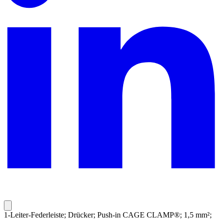
1-Leiter-Federleiste; Drücker; Push-in CAGE CLAMP®; 1,5 mm²;