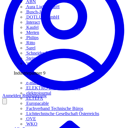
ABN
Aura Light GmbH
Busch-Jaeger
DOTLUX GmbH
Interact
Kaufel
Merten
Philips
Ritto
Sarel
Schneider Electric
Steinel
Wago
Industriepartner
9
e-marke
ELEKTRO Daten Serviceges
elektrojournal
Anmelden
Registrierung
ELTEFA
Europacable
Fachverband Technische Büros
Lichttechnische Gesellschaft Österreichs
OVE
WKO