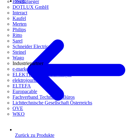
Wago
Busch-Jaeger
DOTLUX GmbH
Interact
Kaufel
Merten
Philips
Ritto
Sarel
Schneider Electric
Steinel
Wago
Industriepartner
e-marke
ELEKTRO Daten Serviceges
elektrojournal
ELTEFA
Europacable
Fachverband Technische Büros
Lichttechnische Gesellschaft Österreichs
OVE
WKO
Zurück zu Produkte