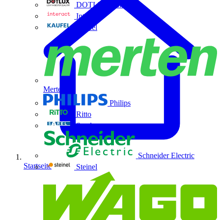
DOTLUX GmbH
Interact
Kaufel
Merten
Philips
Ritto
Sarel
Schneider Electric
Startseite
Steinel