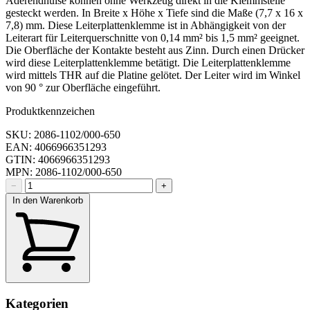
Aderendhülse können ohne Werkzeug direkt in die Klemmstelle
gesteckt werden. In Breite x Höhe x Tiefe sind die Maße (7,7 x 16 x
7,8) mm. Diese Leiterplattenklemme ist in Abhängigkeit von der
Leiterart für Leiterquerschnitte von 0,14 mm² bis 1,5 mm² geeignet.
Die Oberfläche der Kontakte besteht aus Zinn. Durch einen Drücker
wird diese Leiterplattenklemme betätigt. Die Leiterplattenklemme
wird mittels THR auf die Platine gelötet. Der Leiter wird im Winkel
von 90 ° zur Oberfläche eingeführt.
Produktkennzeichen
SKU: 2086-1102/000-650
EAN: 4066966351293
GTIN: 4066966351293
MPN: 2086-1102/000-650
−
+
In den Warenkorb
Kategorien