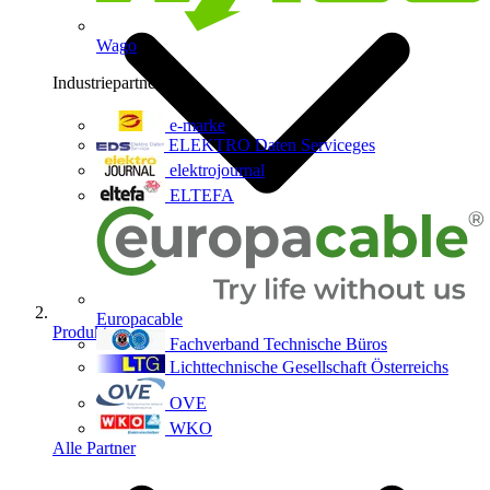
Wago
Industriepartner
9
e-marke
ELEKTRO Daten Serviceges
elektrojournal
ELTEFA
Europacable
Produkte
Fachverband Technische Büros
Lichttechnische Gesellschaft Österreichs
OVE
WKO
Alle Partner