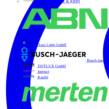
ABB STRIEBEL & JOHN
ABN
Aura Light GmbH
Busch-Jaeger
DOTLUX GmbH
Interact
Kaufel
Merten