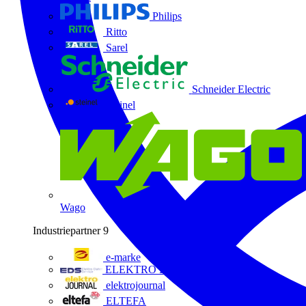
Philips
Ritto
Sarel
Schneider Electric
Steinel
Wago
Industriepartner
9
e-marke
ELEKTRO Daten Serviceges
elektrojournal
ELTEFA