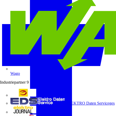
Wago
Industriepartner
9
e-marke
ELEKTRO Daten Serviceges
elektrojournal