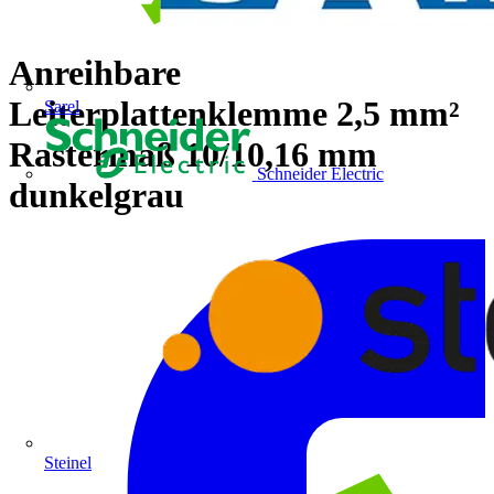
Anreihbare
Leiterplattenklemme 2,5 mm²
Sarel
Rastermaß 10/10,16 mm
Schneider Electric
dunkelgrau
Steinel