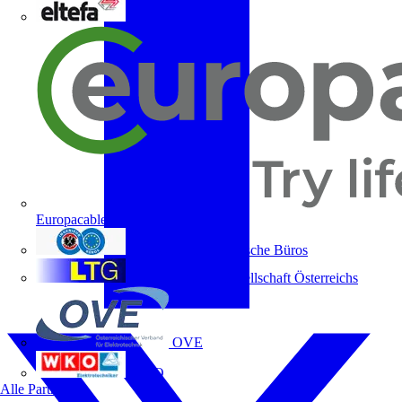
ELTEFA
Europacable
Fachverband Technische Büros
Lichttechnische Gesellschaft Österreichs
OVE
WKO
Alle Partner