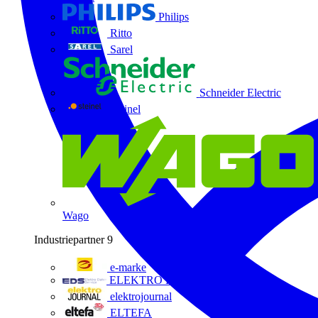
Philips
Ritto
Sarel
Schneider Electric
Steinel
Wago
Industriepartner
9
e-marke
ELEKTRO Daten Serviceges
elektrojournal
ELTEFA