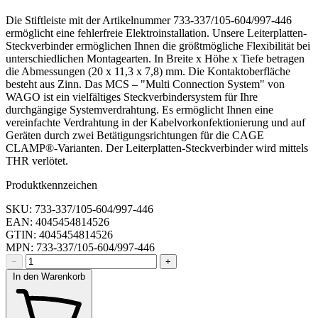
Die Stiftleiste mit der Artikelnummer 733-337/105-604/997-446
ermöglicht eine fehlerfreie Elektroinstallation. Unsere Leiterplatten-
Steckverbinder ermöglichen Ihnen die größtmögliche Flexibilität bei
unterschiedlichen Montagearten. In Breite x Höhe x Tiefe betragen
die Abmessungen (20 x 11,3 x 7,8) mm. Die Kontaktoberfläche
besteht aus Zinn. Das MCS – "Multi Connection System" von
WAGO ist ein vielfältiges Steckverbindersystem für Ihre
durchgängige Systemverdrahtung. Es ermöglicht Ihnen eine
vereinfachte Verdrahtung in der Kabelvorkonfektionierung und auf
Geräten durch zwei Betätigungsrichtungen für die CAGE
CLAMP®-Varianten. Der Leiterplatten-Steckverbinder wird mittels
THR verlötet.
Produktkennzeichen
SKU: 733-337/105-604/997-446
EAN: 4045454814526
GTIN: 4045454814526
MPN: 733-337/105-604/997-446
−
+
In den Warenkorb