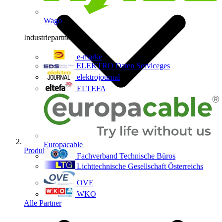
Wago
Industriepartner
9
e-marke
ELEKTRO Daten Serviceges
elektrojournal
ELTEFA
Europacable
Produkte
Fachverband Technische Büros
Lichttechnische Gesellschaft Österreichs
OVE
WKO
Alle Partner