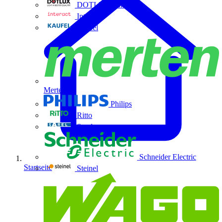
DOTLUX GmbH
Interact
Kaufel
Merten
Philips
Ritto
Sarel
Schneider Electric
Startseite
Steinel